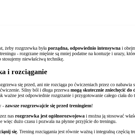
st, żeby rozgrzewka była
porządna, odpowiednio intensywna
i obejm
treningu - rozgrzane mięśnie są mniej podatne na kontuzje i urazy, któr
 stosujemy niewłaściwą technikę.
a i rozciąganie
ozgrzewa się przed, ani nie rozciąga po ćwiczeniach przez co nabawia 
ćwiczenie. Silny ból i długa przerwa
mogą skutecznie zniechęcić do 
k ważne jest odpowiednie rozgrzanie i przygotowanie całego ciała do t
y -
zawsze rozgrzewajcie się przed treningiem
!
zez nas
rozgrzewka jest ogólnorozwojowa
i można ją stosować właśc
je więc dużo czasu i pozwala na płynne przyjście do treningu.
iąnij się
. Trening rozciągania jest równie ważną i integralną częścią