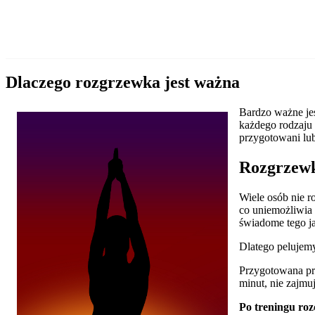
Dlaczego rozgrzewka jest ważna
Bardzo ważne je
każdego rodzaju 
przygotowani lub
Rozgrzewk
Wiele osób nie r
co uniemożliwia 
świadome tego ja
Dlatego pelujem
Przygotowana pr
minut, nie zajmu
Po treningu rozc