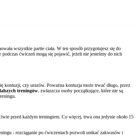
owała wszystkie partie ciała. W ten sposób przygotujesz się do
e podczas ćwiczeń mogą się pojawić, jeżeli nie jesteśmy do nich
się kontuzji, czy urazów. Poważna kontuzja może trwać długo, przez
dalszych treningów
, zwłaszcza osoby początkujące, które nie są
reningu.
iwie przed każdym treningiem. Co więcej, trwa ona jedynie około 15
 treningu - rozciąganie po ćwiczeniach pozwoli unikać zakwasów i