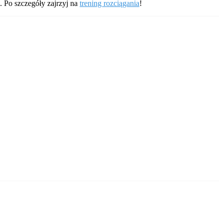
ń. Po szczegóły zajrzyj na
trening rozciągania
!