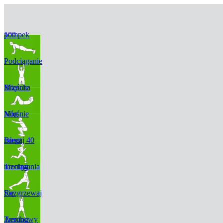
100 pompek
Podciąganie
Mięśnie Brzucha
Mięśnie Nóg
Biegaj 40 minut
Trening rozciągania
Rozgrzewaj Się
Trening Aerobowy